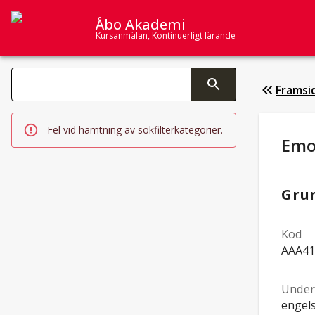
Åbo Akademi
Kursanmälan, Kontinuerligt lärande
Sök­kategorier
Framsi
Ändring av text aktiverar sökfunktionen
Fel vid hämtning av sökfilterkategorier.
Stu
Emo
Gru
Kod
AAA41
Under
engel