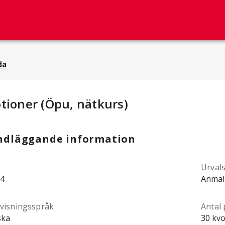
da
dieuppgifter
:
tioner (Öpu, nätkurs)
ndläggande information
Urval
4
Anmäl
visningsspråk
Antal 
ska
30 kvo