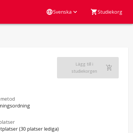
Svenska
Studiekorg
Lägg till i
Emotioner (Öpu, nät
studiekorgen
smetod
ningsordning
platser
tplatser (30 platser lediga)