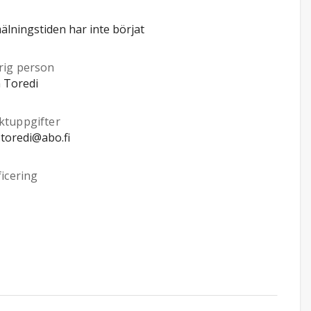
lningstiden har inte börjat
rig person
 Toredi
ktuppgifter
.toredi@abo.fi
ficering