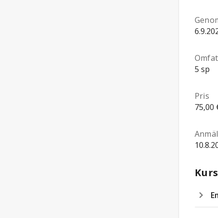
Genom
6.9.20
Omfat
5 sp
Pris
75,00 
Anmäl
10.8.2
Kurs
E