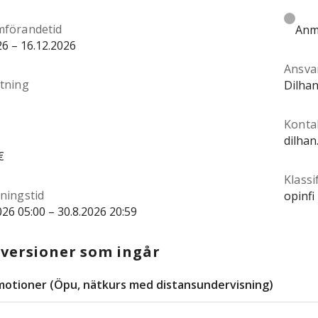
förandetid
Anmä
26 – 16.12.2026
Ansva
tning
Dilhan
Konta
dilhan
€
Klassi
ningstid
opinfi
026 05:00 – 30.8.2026 20:59
versioner som ingår
motioner (Öpu, nätkurs med distansundervisning)