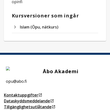
opinfi
Kursversioner som ingår
Islam (Öpu, nätkurs)
Åbo Akademi
opu@abo.fi
Kontaktuppgifter
Öppnas i ny flik
Dataskyddsmeddelande
Öppnas i ny flik
Tillgänglighetsutlåtande
Öppnas i ny flik