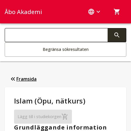
Åbo Akademi
Sök­kategorier
Ändring av text aktiverar sökfunktionen
Begränsa sökresultaten
Framsida
Studieuppgifter
:
Islam (Öpu, nätkurs)
Islam (Öpu, nätkurs)
Lägg till i studiekorgen
Grundläggande information