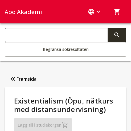
Åbo Akademi
Sök­kategorier
Ändring av text aktiverar sökfunktionen
Begränsa sökresultaten
Framsida
Studieuppgifter
:
Existentialism (Öpu, nätkurs
med distansundervisning)
Existentialism (Öpu, nätkurs med distan
Lägg till i studiekorgen