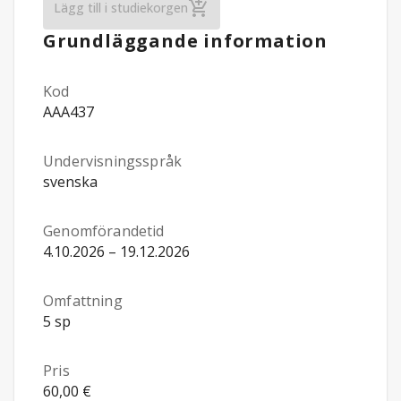
Diet och dekokter - medicinhistoriska re
Lägg till i studiekorgen
Grundläggande information
Kod
AAA437
Undervisningsspråk
svenska
Genomförandetid
4.10.2026 – 19.12.2026
Omfattning
5 sp
Pris
60,00 €