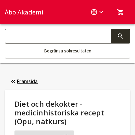
Åbo Akademi
Sök­kategorier
Ändring av text aktiverar sökfunktionen
Begränsa sökresultaten
Framsida
Studieuppgifter
:
Diet och dekokter -
medicinhistoriska recept
(Öpu, nätkurs)