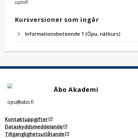
opinfi
Kursversioner som ingår
Informationsbeteende 1 (Öpu, nätkurs)
Åbo Akademi
opu@abo.fi
Kontaktuppgifter
Öppnas i ny flik
Dataskyddsmeddelande
Öppnas i ny flik
Tillgänglighetsutlåtande
Öppnas i ny flik