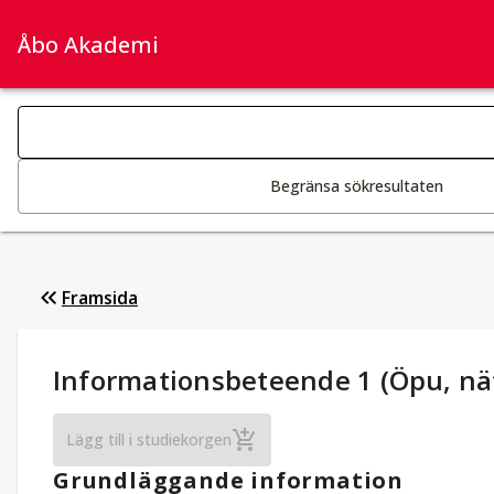
Åbo Akademi
Sök­kategorier
Ändring av text aktiverar sökfunktionen
Begränsa sökresultaten
Framsida
Studieuppgifter
:
Informationsbeteende 1 (Öpu, nä
Informationsbeteende 1 (Öpu, nätkurs)
Lägg till i studiekorgen
Grundläggande information