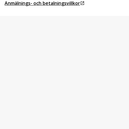
Anmälnings- och betalningsvillkor
Öppnas i ny flik