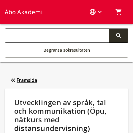
Åbo Akademi
Sök­kategorier
Ändring av text aktiverar sökfunktionen
Begränsa sökresultaten
Framsida
Studieuppgifter
:
Utvecklingen av språk, tal
och kommunikation (Öpu,
nätkurs med
distansundervisning)