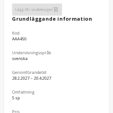
Utvecklingen av språk, tal och kommuni
Lägg till i studiekorgen
Grundläggande information
Kod
AAA450
Undervisningsspråk
svenska
Genomförandetid
28.2.2027 – 20.4.2027
Omfattning
5 sp
Pris