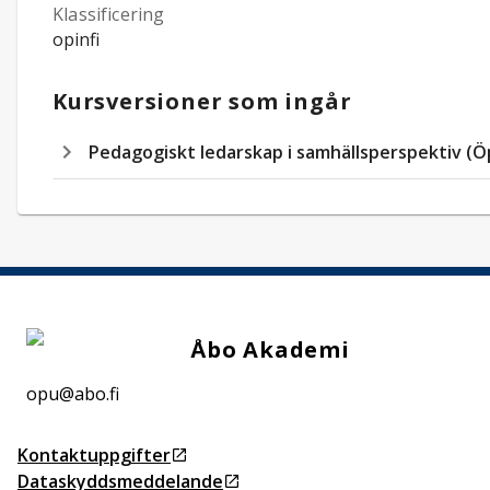
Klassificering
opinfi
Kursversioner som ingår
Pedagogiskt ledarskap i samhällsperspektiv (Ö
Åbo Akademi
opu@abo.fi
Kontaktuppgifter
Öppnas i ny flik
Dataskyddsmeddelande