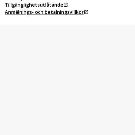
Öppnas i ny flik
Tillgänglighetsutlåtande
Öppnas i ny flik
Anmälnings- och betalningsvillkor
Öppnas i ny flik