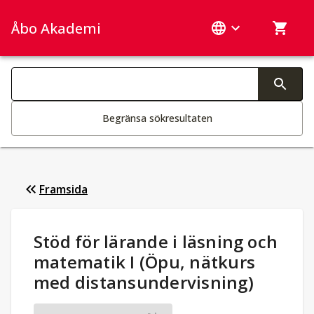
Åbo Akademi
Sök­kategorier
Ändring av text aktiverar sökfunktionen
Begränsa sökresultaten
Framsida
Studieuppgifter
:
Stöd för lärande i läsning och
matematik I (Öpu, nätkurs
med distansundervisning)