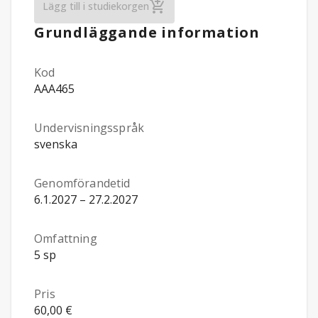
Stöd för lärande i läsning och matemati
Lägg till i studiekorgen
Grundläggande information
Kod
AAA465
Undervisningsspråk
svenska
Genomförandetid
6.1.2027 – 27.2.2027
Omfattning
5 sp
Pris
60,00 €