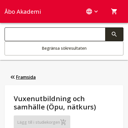
Åbo Akademi
Sök­kategorier
Ändring av text aktiverar sökfunktionen
Begränsa sökresultaten
Framsida
Studieuppgifter
:
Vuxenutbildning och
samhälle (Öpu, nätkurs)
Vuxenutbildning och samhälle (Öpu, nät
Lägg till i studiekorgen