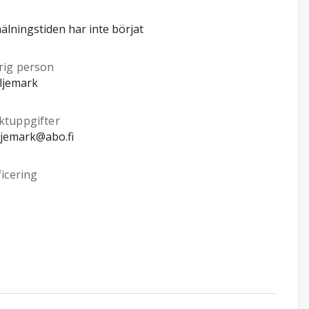
lningstiden har inte börjat
rig person
ljemark
ktuppgifter
ljemark@abo.fi
ficering