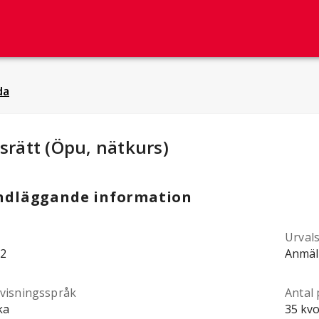
da
dieuppgifter
:
srätt (Öpu, nätkurs)
ndläggande information
Urval
2
Anmäl
visningsspråk
Antal 
ka
35 kvo