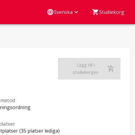
Svenska
Studiekorg
Lägg till i
Statsrätt (Öpu, nätk
studiekorgen
smetod
ningsordning
platser
tplatser (35 platser lediga)