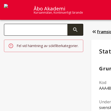
Åbo Akademi
Kursanmälan, Kontinuerligt lärande
Sök­kategorier
Framsi
Ändring av text aktiverar sökfunktionen
Fel vid hämtning av sökfilterkategorier.
Stu
Stat
Gru
Kod
AAA48
Under
svens