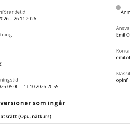
förandetid
Anmä
2026 – 26.11.2026
Ansva
tning
Emil O
Konta
emil.o
€
Klassi
ningstid
opinfi
026 05:00 – 11.10.2026 20:59
versioner som ingår
tatsrätt (Öpu, nätkurs)