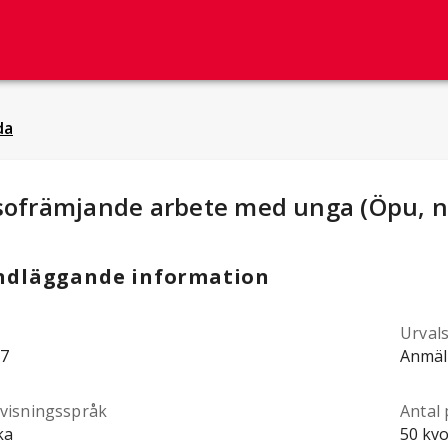
da
dieuppgifter
:
sofrämjande arbete med unga (Öpu, n
ndläggande information
Urval
7
Anmäl
visningsspråk
Antal 
ka
50 kvo