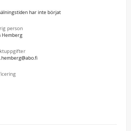
lningstiden har inte börjat
rig person
ca Hemberg
ktuppgifter
a.hemberg@abo.fi
ficering