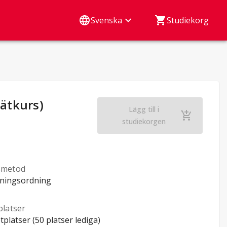
Svenska
Studiekorg
ätkurs)
Lägg till i
Hälsofrämjande arb
studiekorgen
smetod
ningsordning
platser
tplatser (50 platser lediga)