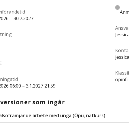
förandetid
Anmä
2026 – 30.7.2027
Ansva
tning
Jessi
Konta
jessic
€
Klassi
ningstid
opinfi
2026 06:00 – 3.1.2027 21:59
versioner som ingår
älsofrämjande arbete med unga (Öpu, nätkurs)