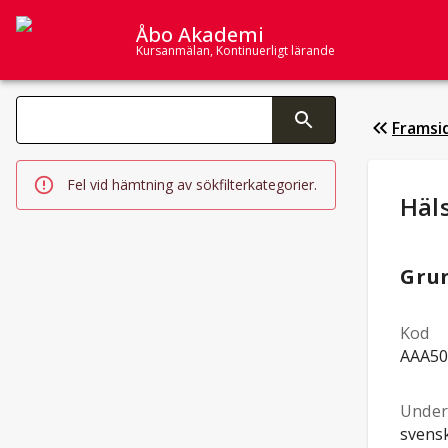
Åbo Akademi
Kursanmälan, Kontinuerligt lärande
Sök­kategorier
Framsi
Ändring av text aktiverar sökfunktionen
Fel vid hämtning av sökfilterkategorier.
Stu
Häl
Gru
Kod
AAA50
Under
svens