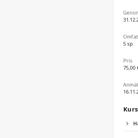
Genom
31.12.
Omfat
5 sp
Pris
75,00 
Anmäl
16.11.
Kurs
H