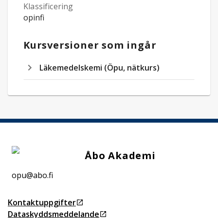
Klassificering
opinfi
Kursversioner som ingår
Läkemedelskemi (Öpu, nätkurs)
Åbo Akademi
opu@abo.fi
Kontaktuppgifter
Öppnas i ny flik
Dataskyddsmeddelande