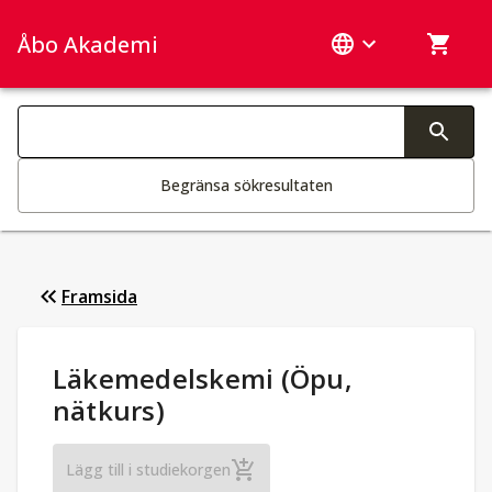
Åbo Akademi
Sök­kategorier
Ändring av text aktiverar sökfunktionen
Begränsa sökresultaten
Framsida
Studieuppgifter
:
Läkemedelskemi (Öpu,
nätkurs)
Läkemedelskemi (Öpu, nätkurs)
Lägg till i studiekorgen