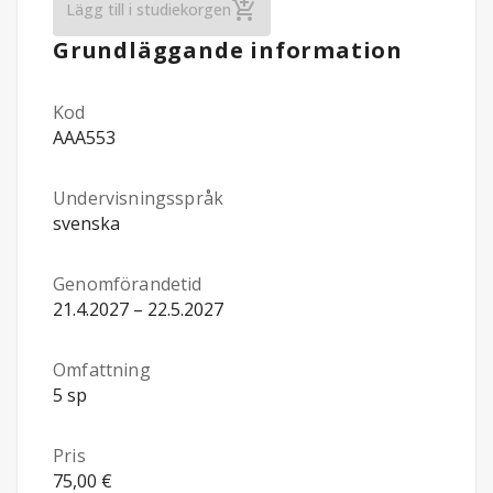
Psykisk (o)hälsa: förekomst, förklarings
Lägg till i studiekorgen
Grundläggande information
Kod
AAA553
Undervisningsspråk
svenska
Genomförandetid
21.4.2027 – 22.5.2027
Omfattning
5 sp
Pris
75,00 €