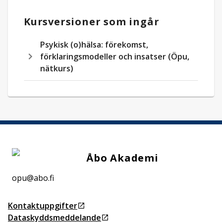
Kursversioner som ingår
Psykisk (o)hälsa: förekomst,
förklaringsmodeller och insatser (Öpu,
nätkurs)
Åbo Akademi
opu@abo.fi
Kontaktuppgifter
Öppnas i ny flik
Dataskyddsmeddelande