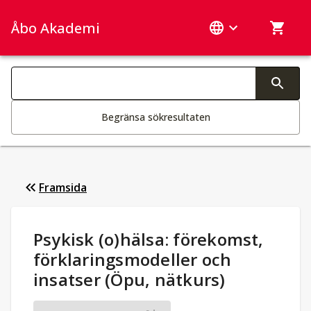
Åbo Akademi
Sök­kategorier
Ändring av text aktiverar sökfunktionen
Begränsa sökresultaten
Framsida
Studieuppgifter
:
Psykisk (o)hälsa: förekomst,
förklaringsmodeller och
insatser (Öpu, nätkurs)