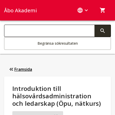
Åbo Akademi
Sök­kategorier
Ändring av text aktiverar sökfunktionen
Begränsa sökresultaten
Framsida
Studieuppgifter
:
Introduktion till
hälsovårdsadministration
och ledarskap (Öpu, nätkurs)