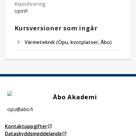
Klassificering
opinfi
Kursversioner som ingår
Värmeteknik (Öpu, kvotplatser, Åbo)
Åbo Akademi
opu@abo.fi
Kontaktuppgifter
Öppnas i ny flik
Dataskyddsmeddelande