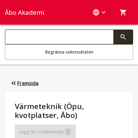
Åbo Akademi
Sök­kategorier
Ändring av text aktiverar sökfunktionen
Begränsa sökresultaten
Framsida
Studieuppgifter
:
Värmeteknik (Öpu,
kvotplatser, Åbo)
Värmeteknik (Öpu, kvotplatser, Åbo)
Lägg till i studiekorgen