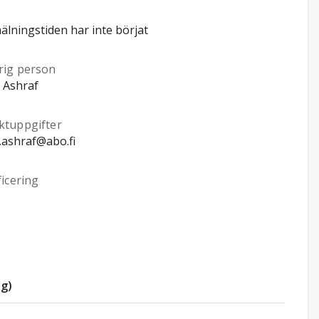
lningstiden har inte börjat
rig person
 Ashraf
ktuppgifter
.ashraf@abo.fi
ficering
ng)