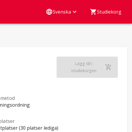
Svenska
Studiekorg
Lägg till i
Artificial Intellige
studiekorgen
smetod
ningsordning
platser
tplatser (30 platser lediga)