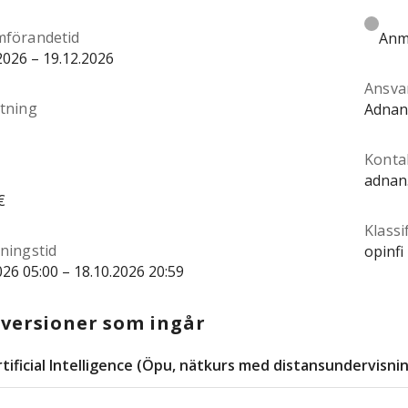
förandetid
Anmä
2026 – 19.12.2026
Ansva
tning
Adnan
Konta
adnan
€
Klassi
ningstid
opinfi
026 05:00 – 18.10.2026 20:59
versioner som ingår
rtificial Intelligence (Öpu, nätkurs med distansundervisni