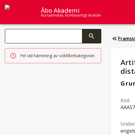
Åbo Akademi
Kursanmälan, Kontinuerligt lärande
Sök­kategorier
Framsi
Ändring av text aktiverar sökfunktionen
Fel vid hämtning av sökfilterkategorier.
Stu
Arti
dis
Gru
Kod
AAA57
Under
engel