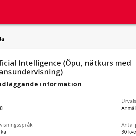
da
dieuppgifter
:
ficial Intelligence (Öpu, nätkurs med
tansundervisning)
ndläggande information
Urval
8
Anmäl
visningsspråk
Antal 
ska
30 kvo