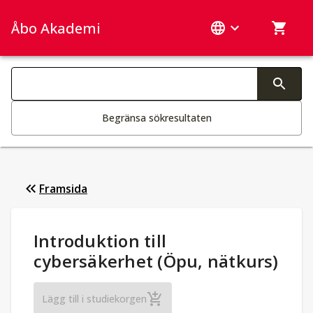
Åbo Akademi
Sök­kategorier
Ändring av text aktiverar sökfunktionen
Begränsa sökresultaten
Framsida
Studieuppgifter
:
Introduktion till
cybersäkerhet (Öpu, nätkurs)
Introduktion till cybersäkerhet (Öpu, nä
Lägg till i studiekorgen