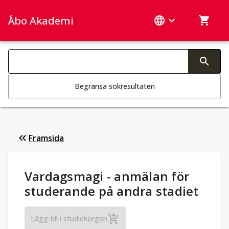
Åbo Akademi
Sök­kategorier
Ändring av text aktiverar sökfunktionen
Begränsa sökresultaten
Framsida
Studieuppgifter
:
Vardagsmagi - anmälan för
studerande på andra stadiet
Vardagsmagi - anmälan för studerande p
Lägg till i studiekorgen