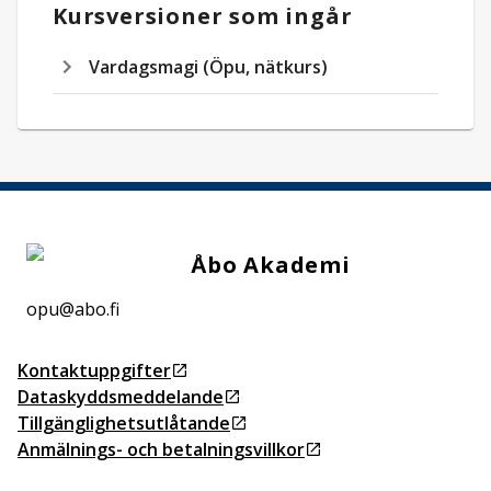
Kursversioner som ingår
Vardagsmagi (Öpu, nätkurs)
Åbo Akademi
opu@abo.fi
Kontaktuppgifter
Öppnas i ny flik
Dataskyddsmeddelande
Öppnas i ny flik
Tillgänglighetsutlåtande
Öppnas i ny flik
Anmälnings- och betalningsvillkor
Öppnas i ny flik